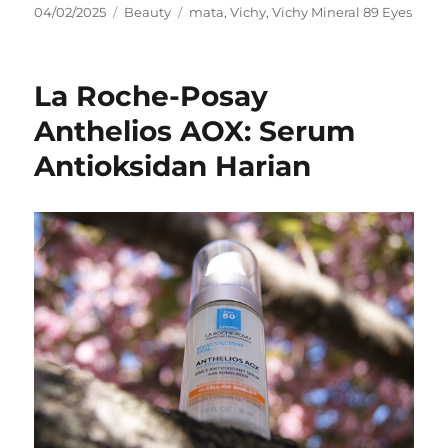
Posted
Categories
Tags
04/02/2025
Beauty
mata
,
Vichy
,
Vichy Mineral 89 Eyes
on
La Roche-Posay
Anthelios AOX: Serum
Antioksidan Harian