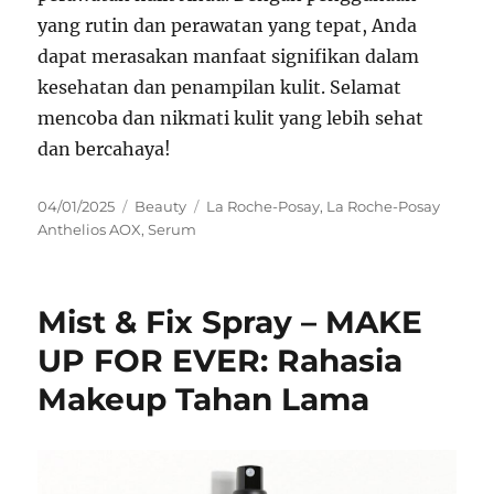
yang rutin dan perawatan yang tepat, Anda
dapat merasakan manfaat signifikan dalam
kesehatan dan penampilan kulit. Selamat
mencoba dan nikmati kulit yang lebih sehat
dan bercahaya!
Posted
Categories
Tags
04/01/2025
Beauty
La Roche-Posay
,
La Roche-Posay
on
Anthelios AOX
,
Serum
Mist & Fix Spray – MAKE
UP FOR EVER: Rahasia
Makeup Tahan Lama