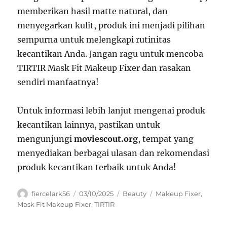
memberikan hasil matte natural, dan
menyegarkan kulit, produk ini menjadi pilihan
sempurna untuk melengkapi rutinitas
kecantikan Anda. Jangan ragu untuk mencoba
TIRTIR Mask Fit Makeup Fixer dan rasakan
sendiri manfaatnya!
Untuk informasi lebih lanjut mengenai produk
kecantikan lainnya, pastikan untuk
mengunjungi
moviescout.org
, tempat yang
menyediakan berbagai ulasan dan rekomendasi
produk kecantikan terbaik untuk Anda!
Author
Posted
Categories
Tags
fiercelark56
03/10/2025
Beauty
Makeup Fixer
,
on
Mask Fit Makeup Fixer
,
TIRTIR