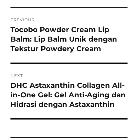
Navigasi
PREVIOUS
pos
Tocobo Powder Cream Lip
Previous
post:
Balm: Lip Balm Unik dengan
Tekstur Powdery Cream
NEXT
DHC Astaxanthin Collagen All-
Next
post:
in-One Gel: Gel Anti-Aging dan
Hidrasi dengan Astaxanthin