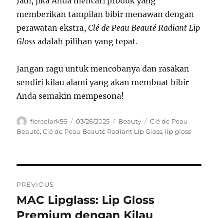
Jadi, jika Anda mencari produk yang
memberikan tampilan bibir menawan dengan
perawatan ekstra,
Clé de Peau Beauté Radiant Lip
Gloss
adalah pilihan yang tepat.
Jangan ragu untuk mencobanya dan rasakan
sendiri kilau alami yang akan membuat bibir
Anda semakin mempesona!
Author
Posted
Categories
Tags
fiercelark56
03/26/2025
Beauty
Clé de Peau
on
Beauté
,
Clé de Peau Beauté Radiant Lip Gloss
,
lip gloss
Navigasi
PREVIOUS
pos
MAC Lipglass: Lip Gloss
Previous
post:
Premium dengan Kilau