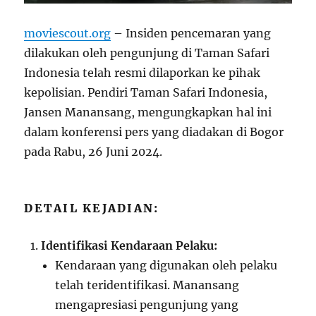
moviescout.org
– Insiden pencemaran yang
dilakukan oleh pengunjung di Taman Safari
Indonesia telah resmi dilaporkan ke pihak
kepolisian. Pendiri Taman Safari Indonesia,
Jansen Manansang, mengungkapkan hal ini
dalam konferensi pers yang diadakan di Bogor
pada Rabu, 26 Juni 2024.
DETAIL KEJADIAN:
Identifikasi Kendaraan Pelaku:
Kendaraan yang digunakan oleh pelaku
telah teridentifikasi. Manansang
mengapresiasi pengunjung yang