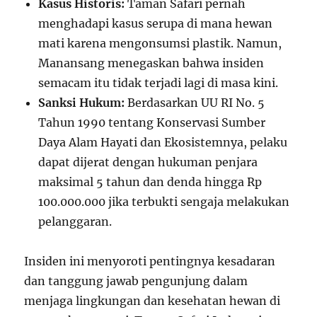
Kasus Historis:
Taman Safari pernah
menghadapi kasus serupa di mana hewan
mati karena mengonsumsi plastik. Namun,
Manansang menegaskan bahwa insiden
semacam itu tidak terjadi lagi di masa kini.
Sanksi Hukum:
Berdasarkan UU RI No. 5
Tahun 1990 tentang Konservasi Sumber
Daya Alam Hayati dan Ekosistemnya, pelaku
dapat dijerat dengan hukuman penjara
maksimal 5 tahun dan denda hingga Rp
100.000.000 jika terbukti sengaja melakukan
pelanggaran.
Insiden ini menyoroti pentingnya kesadaran
dan tanggung jawab pengunjung dalam
menjaga lingkungan dan kesehatan hewan di