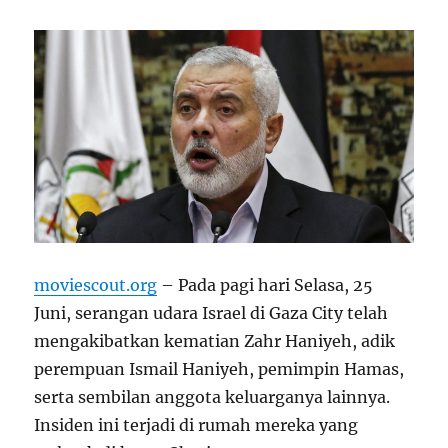
moviescout.org
– Pada pagi hari Selasa, 25
Juni, serangan udara Israel di Gaza City telah
mengakibatkan kematian Zahr Haniyeh, adik
perempuan Ismail Haniyeh, pemimpin Hamas,
serta sembilan anggota keluarganya lainnya.
Insiden ini terjadi di rumah mereka yang