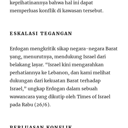
keprihatinannya bahwa hal ini dapat
memperluas konflik di kawasan tersebut.
ESKALASI TEGANGAN
Erdogan mengkritik sikap negara-negara Barat
yang, menurutnya, mendukung Israel dari
belakang layar. “Israel kini mengarahkan
perhatiannya ke Lebanon, dan kami melihat
dukungan dari kekuatan Barat terhadap
Israel,” ungkap Erdogan dalam sebuah
wawancara yang dikutip oleh Times of Israel
pada Rabu (26/6).
PERLUASAN KONFLIK