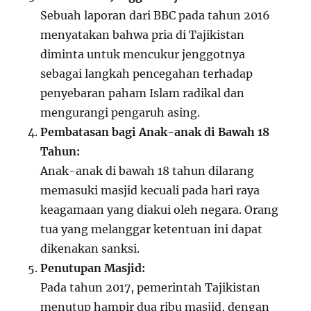
Sebuah laporan dari BBC pada tahun 2016
menyatakan bahwa pria di Tajikistan
diminta untuk mencukur jenggotnya
sebagai langkah pencegahan terhadap
penyebaran paham Islam radikal dan
mengurangi pengaruh asing.
Pembatasan bagi Anak-anak di Bawah 18
Tahun:
Anak-anak di bawah 18 tahun dilarang
memasuki masjid kecuali pada hari raya
keagamaan yang diakui oleh negara. Orang
tua yang melanggar ketentuan ini dapat
dikenakan sanksi.
Penutupan Masjid:
Pada tahun 2017, pemerintah Tajikistan
menutup hampir dua ribu masjid, dengan