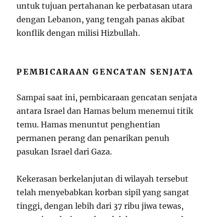
untuk tujuan pertahanan ke perbatasan utara
dengan Lebanon, yang tengah panas akibat
konflik dengan milisi Hizbullah.
PEMBICARAAN GENCATAN SENJATA
Sampai saat ini, pembicaraan gencatan senjata
antara Israel dan Hamas belum menemui titik
temu. Hamas menuntut penghentian
permanen perang dan penarikan penuh
pasukan Israel dari Gaza.
Kekerasan berkelanjutan di wilayah tersebut
telah menyebabkan korban sipil yang sangat
tinggi, dengan lebih dari 37 ribu jiwa tewas,