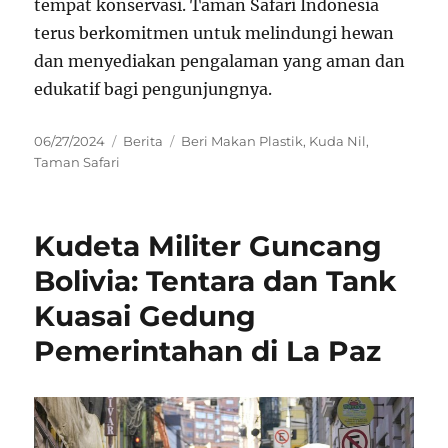
tempat konservasi. Taman Safari Indonesia
terus berkomitmen untuk melindungi hewan
dan menyediakan pengalaman yang aman dan
edukatif bagi pengunjungnya.
Posted
Categories
Tags
06/27/2024
Berita
Beri Makan Plastik
,
Kuda Nil
,
on
Taman Safari
Kudeta Militer Guncang
Bolivia: Tentara dan Tank
Kuasai Gedung
Pemerintahan di La Paz