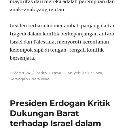
mayoritas dari mereka adalah perempuan dan
anak-anak yang rentan.
Insiden terbaru ini menambah panjang daftar
tragedi dalam konflik berkepanjangan antara
Israel dan Palestina, menyoroti kerentanan
kelompok sipil di tengah-tengah konflik
bersenjata.
Posted
Categories
Tags
06/27/2024
Berita
Ismail Haniyeh
,
Jalur Gaza
,
on
Serangan Udara Israel
Presiden Erdogan Kritik
Dukungan Barat
terhadap Israel dalam