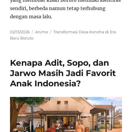
yang membuat kisah Boruto memiliki identitas
sendiri, berbeda namun tetap terhubung
dengan masa lalu.
Posted
Categories
Tags
02/13/2026
Anime
Transformasi Desa Konoha di Era
on
Baru Boruto
Kenapa Adit, Sopo, dan
Jarwo Masih Jadi Favorit
Anak Indonesia?