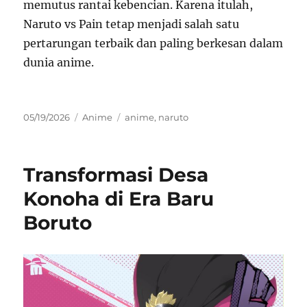
memutus rantai kebencian. Karena itulah,
Naruto vs Pain tetap menjadi salah satu
pertarungan terbaik dan paling berkesan dalam
dunia anime.
Posted
Categories
Tags
05/19/2026
Anime
anime
,
naruto
on
Transformasi Desa
Konoha di Era Baru
Boruto