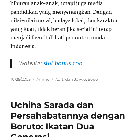
hiburan anak-anak, tetapi juga media
pendidikan yang menyenangkan. Dengan
nilai-nilai moral, budaya lokal, dan karakter
yang kuat, tidak heran jika serial ini tetap
menjadi favorit di hati penonton muda
Indonesia.
Wabsite:
slot bonus 100
Posted
Categories
Tags
10/25/2025
Anime
Adit
,
dan Jarwo
,
Sopo
on
Uchiha Sarada dan
Persahabatannya dengan
Boruto: Ikatan Dua