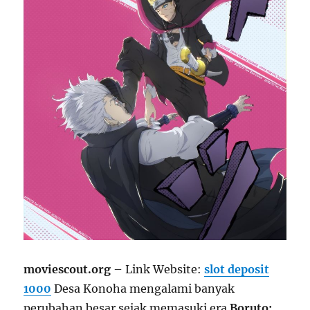
moviescout.org
– Link Website:
slot deposit
1000
Desa Konoha mengalami banyak
perubahan besar sejak memasuki era
Boruto: