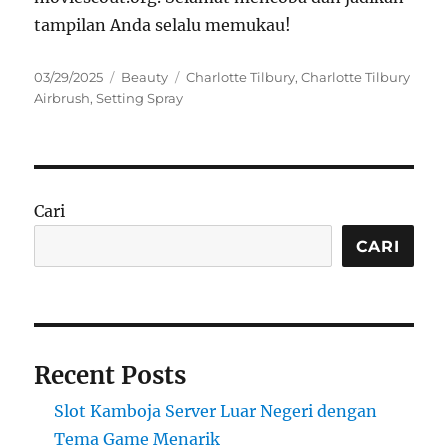
tampilan Anda selalu memukau!
Posted
Categories
Tags
03/29/2025
Beauty
Charlotte Tilbury
,
Charlotte Tilbury
on
Airbrush
,
Setting Spray
Cari
CARI
Recent Posts
Slot Kamboja Server Luar Negeri dengan
Tema Game Menarik