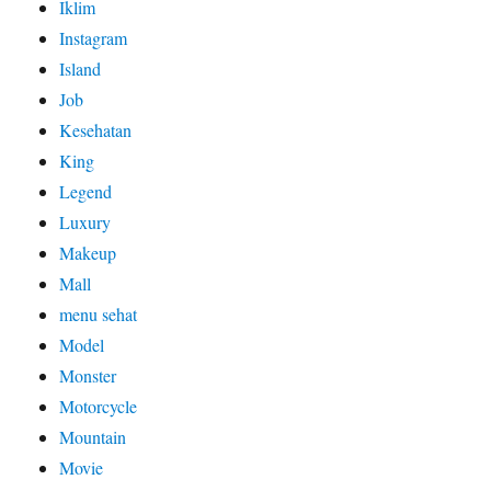
Iklim
Instagram
Island
Job
Kesehatan
King
Legend
Luxury
Makeup
Mall
menu sehat
Model
Monster
Motorcycle
Mountain
Movie