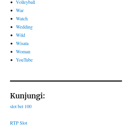
Volleyball
War
Watch
Wedding
Wild
Wisata
Woman
YouTube
Kunjungi:
slot bet 100
RTP Slot