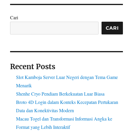
Cari
CARI
Recent Posts
Slot Kamboja Server Luar Negeri dengan Tema Game
Menarik
Shenhe Cryo Pendiam Berkekuatan Luar Biasa
Broto 4D Login dalam Konteks Kecepatan Pertukaran
Data dan Konektivitas Modern
Macau Togel dan Transformasi Informasi Angka ke
Format yang Lebih Interaktif