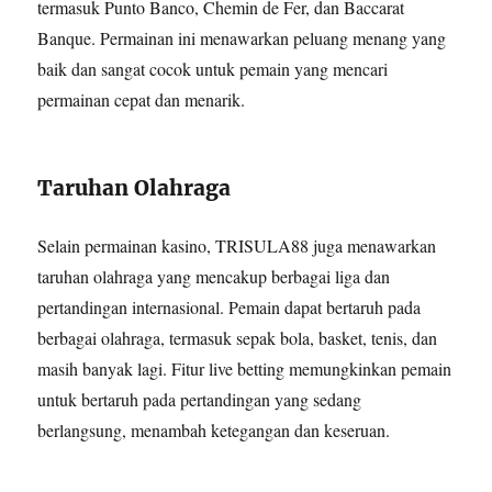
termasuk Punto Banco, Chemin de Fer, dan Baccarat
Banque. Permainan ini menawarkan peluang menang yang
baik dan sangat cocok untuk pemain yang mencari
permainan cepat dan menarik.
Taruhan Olahraga
Selain permainan kasino, TRISULA88 juga menawarkan
taruhan olahraga yang mencakup berbagai liga dan
pertandingan internasional. Pemain dapat bertaruh pada
berbagai olahraga, termasuk sepak bola, basket, tenis, dan
masih banyak lagi. Fitur live betting memungkinkan pemain
untuk bertaruh pada pertandingan yang sedang
berlangsung, menambah ketegangan dan keseruan.