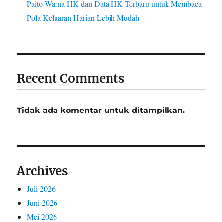
Paito Warna HK dan Data HK Terbaru untuk Membaca
Pola Keluaran Harian Lebih Mudah
Recent Comments
Tidak ada komentar untuk ditampilkan.
Archives
Juli 2026
Juni 2026
Mei 2026