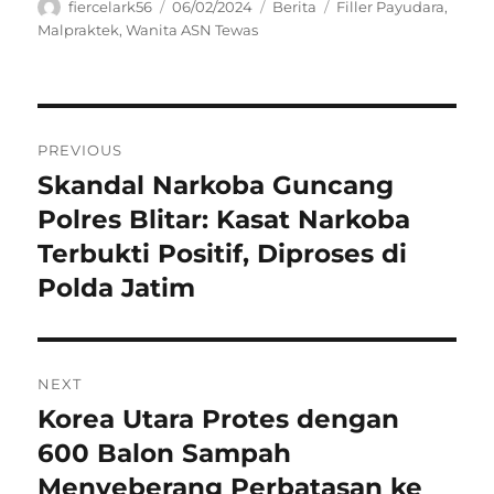
Author
Posted
Categories
Tags
fiercelark56
06/02/2024
Berita
Filler Payudara
,
on
Malpraktek
,
Wanita ASN Tewas
Navigasi
PREVIOUS
pos
Skandal Narkoba Guncang
Previous
post:
Polres Blitar: Kasat Narkoba
Terbukti Positif, Diproses di
Polda Jatim
NEXT
Korea Utara Protes dengan
Next
post:
600 Balon Sampah
Menyeberang Perbatasan ke