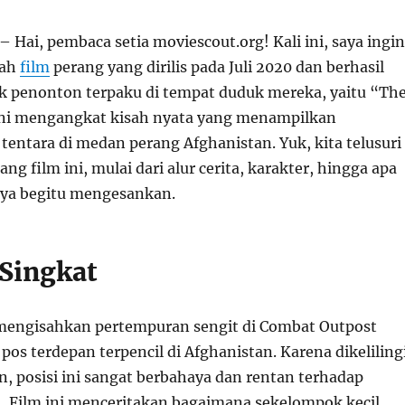
– Hai, pembaca setia moviescout.org! Kali ini, saya ingin
uah
film
perang yang dirilis pada Juli 2020 dan berhasil
 penonton terpaku di tempat duduk mereka, yaitu “Th
ini mengangkat kisah nyata yang menampilkan
tentara di medan perang Afghanistan. Yuk, kita telusuri
ng film ini, mulai dari alur cerita, karakter, hingga apa
a begitu mengesankan.
 Singkat
mengisahkan pertempuran sengit di Combat Outpost
pos terdepan terpencil di Afghanistan. Karena dikeliling
, posisi ini sangat berbahaya dan rentan terhadap
 Film ini menceritakan bagaimana sekelompok kecil