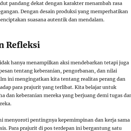
dut pandang dekat dengan karakter menambah rasa
tegangan. Dengan desain produksi yang memperhatikan
i menciptakan suasana autentik dan mendalam.
n Refleksi
idak hanya menampilkan aksi mendebarkan tetapi juga
san tentang keberanian, pengorbanan, dan nilai
ilm ini mengingatkan kita tentang realitas perang dan
ap para prajurit yang terlibat. Kita belajar untuk
a dan keberanian mereka yang berjuang demi tugas da
reka.
m ini menyoroti pentingnya kepemimpinan dan kerja sama
sis. Para prajurit di pos terdepan ini bergantung satu