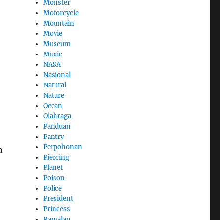
Monster
Motorcycle
Mountain
Movie
Museum
Music
NASA
Nasional
Natural
Nature
Ocean
Olahraga
Panduan
Pantry
Perpohonan
n
Piercing
Planet
Poison
Police
President
Princess
Ramalan