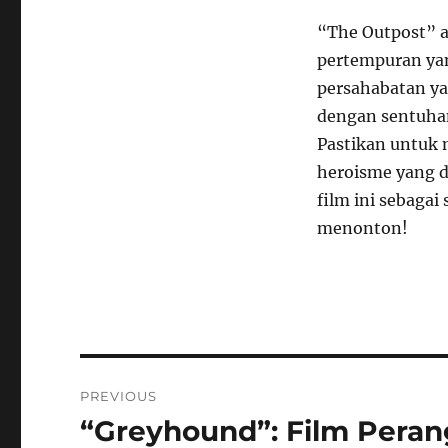
“The Outpost” a
pertempuran yan
persahabatan ya
dengan sentuhan
Pastikan untuk 
heroisme yang d
film ini sebagai
menonton!
Navigasi
PREVIOUS
pos
“Greyhound”: Film Pera
Previous