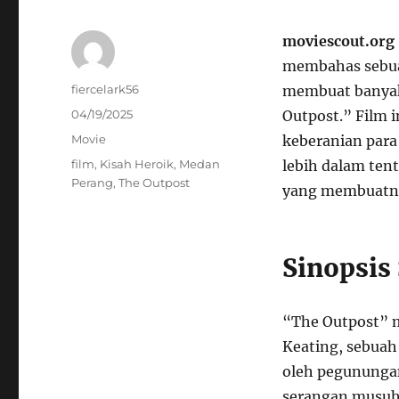
moviescout.org
membahas seb
Author
fiercelark56
membuat banyak
Posted
04/19/2025
Outpost.” Film 
on
Categories
Movie
keberanian para 
Tags
film
,
Kisah Heroik
,
Medan
lebih dalam tenta
Perang
,
The Outpost
yang membuatny
Sinopsis
“The Outpost” 
Keating, sebuah 
oleh pegunungan
serangan musuh.