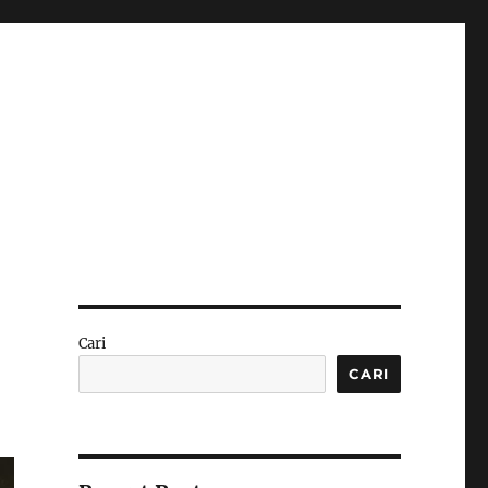
Cari
CARI