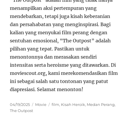
“The Outpost” adalah film yang tidak hanya
menampilkan aksi pertempuran yang
mendebarkan, tetapi juga kisah keberanian
dan persahabatan yang menginspirasi. Bagi
kalian yang menyukai film perang dengan
sentuhan emosional, “The Outpost” adalah
pilihan yang tepat. Pastikan untuk
menontonnya dan merasakan sendiri
intensitas serta heroisme yang ditawarkan. Di
moviescout.org, kami merekomendasikan film
ini sebagai salah satu tontonan yang patut
diapresiasi. Selamat menonton!
Posted
Categories
Tags
04/19/2025
Movie
film
,
Kisah Heroik
,
Medan Perang
,
on
The Outpost