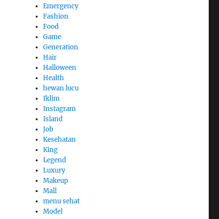
Emergency
Fashion
Food
Game
Generation
Hair
Halloween
Health
hewan lucu
Iklim
Instagram
Island
Job
Kesehatan
King
Legend
Luxury
Makeup
Mall
menu sehat
Model