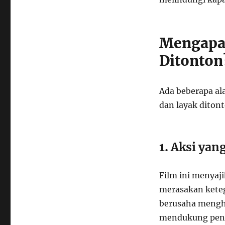
Mengapa
Ditonton
Ada beberapa a
dan layak diton
1.
Aksi yan
Film ini menyaji
merasakan keteg
berusaha menghi
mendukung peng