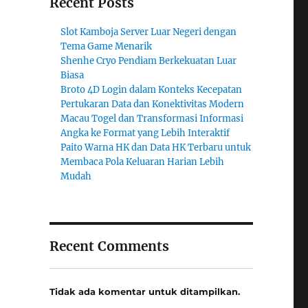
Recent Posts
Slot Kamboja Server Luar Negeri dengan
Tema Game Menarik
Shenhe Cryo Pendiam Berkekuatan Luar
Biasa
Broto 4D Login dalam Konteks Kecepatan
Pertukaran Data dan Konektivitas Modern
Macau Togel dan Transformasi Informasi
Angka ke Format yang Lebih Interaktif
Paito Warna HK dan Data HK Terbaru untuk
Membaca Pola Keluaran Harian Lebih
Mudah
Recent Comments
Tidak ada komentar untuk ditampilkan.