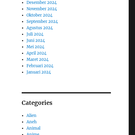
Desember 2024
November 2024
Oktober 2024
September 2024
Agustus 2024
Juli 2024
Juni 2024
Mei 2024
April 2024
Maret 2024
Februari 2024
Januari 2024
Categories
Alien
Aneh
Animal
Anime