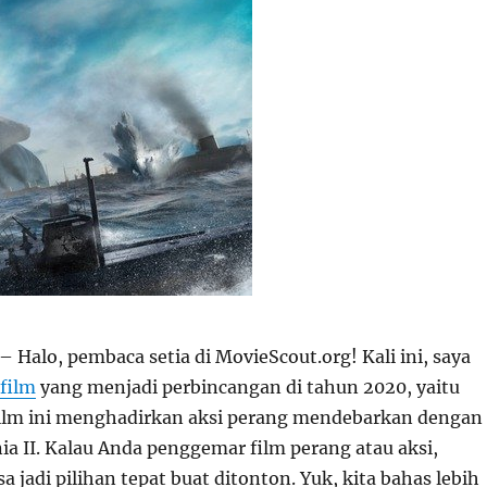
– Halo, pembaca setia di MovieScout.org! Kali ini, saya
film
yang menjadi perbincangan di tahun 2020, yaitu
ilm ini menghadirkan aksi perang mendebarkan dengan
ia II. Kalau Anda penggemar film perang atau aksi,
 jadi pilihan tepat buat ditonton. Yuk, kita bahas lebih