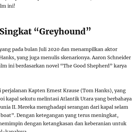
lm ini!
 Singkat “Greyhound”
ang pada bulan Juli 2020 dan menampilkan aktor
Hanks, yang juga menulis skenarionya. Aaron Schneider
ilm ini berdasarkan novel “The Good Shepherd” karya
i perjalanan Kapten Ernest Krause (Tom Hanks), yang
 kapal sekutu melintasi Atlantik Utara yang berbahaya
unia II. Mereka menghadapi serangan dari kapal selam
boat”. Dengan ketegangan yang terus meningkat,
memimpin dengan ketangkasan dan keberanian untuk
l-kapalnya.