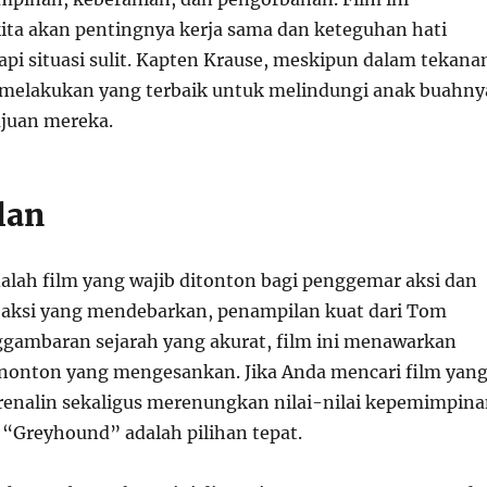
ta akan pentingnya kerja sama dan keteguhan hati
i situasi sulit. Kapten Krause, meskipun dalam tekana
 melakukan yang terbaik untuk melindungi anak buahny
juan mereka.
lan
lah film yang wajib ditonton bagi penggemar aksi dan
 aksi yang mendebarkan, penampilan kuat dari Tom
gambaran sejarah yang akurat, film ini menawarkan
onton yang mengesankan. Jika Anda mencari film yan
enalin sekaligus merenungkan nilai-nilai kepemimpin
 “Greyhound” adalah pilihan tepat.