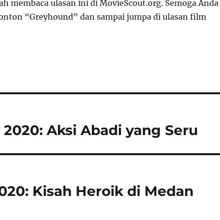
lah membaca ulasan ini di MovieScout.org. Semoga Anda
nton “Greyhound” dan sampai jumpa di ulasan film
i 2020: Aksi Abadi yang Seru
2020: Kisah Heroik di Medan