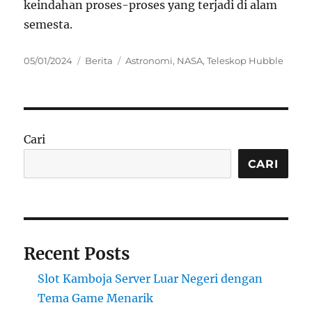
keindahan proses-proses yang terjadi di alam
semesta.
Posted
Categories
Tags
05/01/2024
Berita
Astronomi
,
NASA
,
Teleskop Hubble
on
Cari
CARI
Recent Posts
Slot Kamboja Server Luar Negeri dengan
Tema Game Menarik