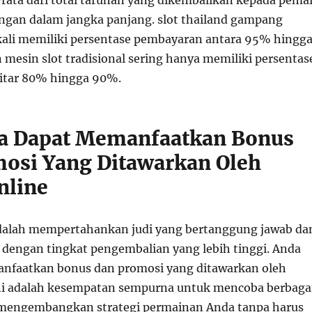
-rata dari total taruhan yang dikembalikan kepada pema
gan dalam jangka panjang. slot thailand gampang
ali memiliki persentase pembayaran antara 95% hingg
mesin slot tradisional sering hanya memiliki persentas
itar 80% hingga 90%.
a Dapat Memanfaatkan Bonus
osi Yang Ditawarkan Oleh
nline
dalah mempertahankan judi yang bertanggung jawab da
dengan tingkat pengembalian yang lebih tinggi. Anda
anfaatkan bonus dan promosi yang ditawarkan oleh
Ini adalah kesempatan sempurna untuk mencoba berbaga
mengembangkan strategi permainan Anda tanpa harus