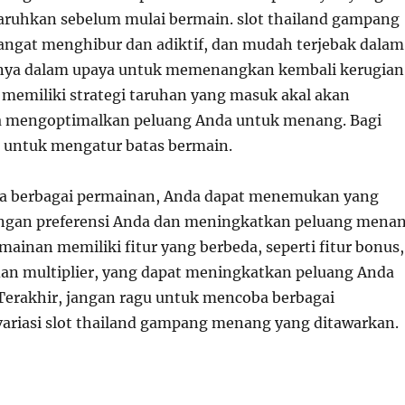
aruhkan sebelum mulai bermain. slot thailand gampang
ngat menghibur dan adiktif, dan mudah terjebak dalam
tnya dalam upaya untuk memenangkan kembali kerugian
, memiliki strategi taruhan yang masuk akal akan
mengoptimalkan peluang Anda untuk menang. Bagi
 untuk mengatur batas bermain.
 berbagai permainan, Anda dapat menemukan yang
engan preferensi Anda dan meningkatkan peluang mena
mainan memiliki fitur yang berbeda, seperti fitur bonus,
 dan multiplier, yang dapat meningkatkan peluang Anda
erakhir, jangan ragu untuk mencoba berbagai
ariasi slot thailand gampang menang yang ditawarkan.