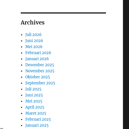
Archives
Juli 2026
Juni 2026
Mei 2026
Februari 2026
Januari 2026
Desember 2025
November 2025
Oktober 2025
September 2025
Juli 2025
Juni 2025
Mei 2025
April 2025
Maret 2025
Februari 2025
Januari 2025