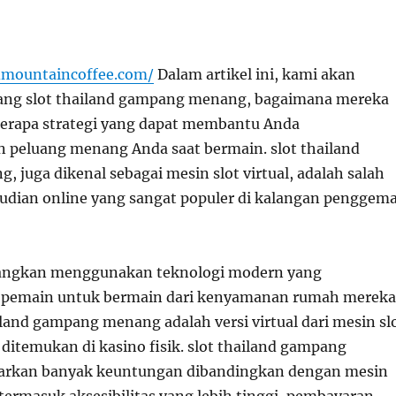
dmountaincoffee.com/
Dalam artikel ini, kami akan
ng slot thailand gampang menang, bagaimana mereka
berapa strategi yang dapat membantu Anda
peluang menang Anda saat bermain. slot thailand
 juga dikenal sebagai mesin slot virtual, adalah salah
judian online yang sangat populer di kalangan penggem
ngkan menggunakan teknologi modern yang
emain untuk bermain dari kenyamanan rumah mereka
ailand gampang menang adalah versi virtual dari mesin sl
 ditemukan di kasino fisik. slot thailand gampang
kan banyak keuntungan dibandingkan dengan mesin