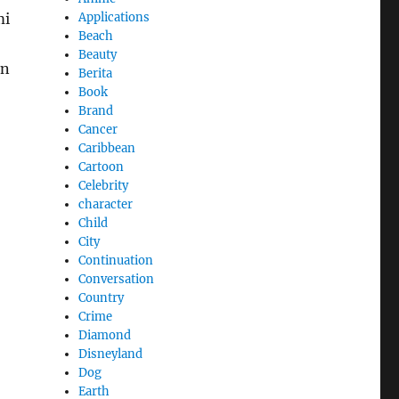
Applications
mi
Beach
Beauty
in
Berita
Book
Brand
Cancer
Caribbean
Cartoon
Celebrity
character
Child
City
Continuation
Conversation
Country
Crime
Diamond
Disneyland
Dog
Earth