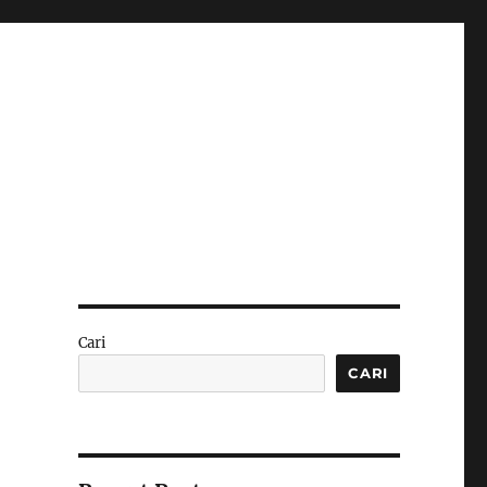
Cari
CARI