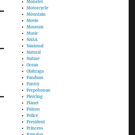
Monster
Motorcycle
Mountain
Movie
Museum
Music
NASA
Nasional
Natural
Nature
Ocean
Olahraga
Panduan
Pantry
Perpohonan
Piercing
Planet
Poison
Police
President
Princess
Ramalan