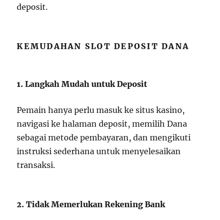
deposit.
KEMUDAHAN SLOT DEPOSIT DANA
1. Langkah Mudah untuk Deposit
Pemain hanya perlu masuk ke situs kasino,
navigasi ke halaman deposit, memilih Dana
sebagai metode pembayaran, dan mengikuti
instruksi sederhana untuk menyelesaikan
transaksi.
2. Tidak Memerlukan Rekening Bank