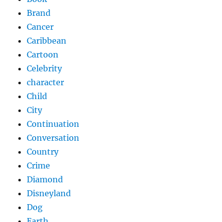
Brand
Cancer
Caribbean
Cartoon
Celebrity
character
Child
City
Continuation
Conversation
Country
Crime
Diamond
Disneyland
Dog
Earth