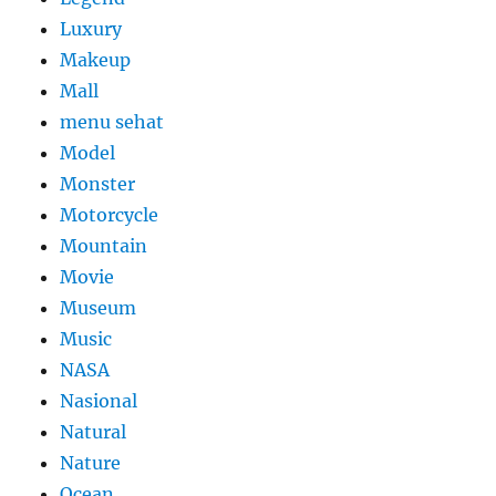
Luxury
Makeup
Mall
menu sehat
Model
Monster
Motorcycle
Mountain
Movie
Museum
Music
NASA
Nasional
Natural
Nature
Ocean