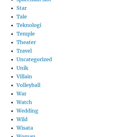
Star
Tale
Teknologi
Temple
Theater
Travel
Uncategorized
Unik
Villain
Volleyball
War
Watch
Wedding
Wild
Wisata
Woman