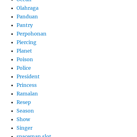
Olahraga
Panduan
Pantry
Perpohonan
Piercing
Planet
Poison
Police
President
Princess
Ramalan
Resep
Season
Show
Singer
spaceman slot