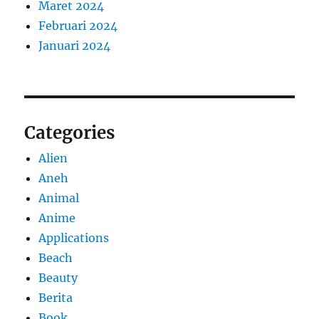
Maret 2024
Februari 2024
Januari 2024
Categories
Alien
Aneh
Animal
Anime
Applications
Beach
Beauty
Berita
Book