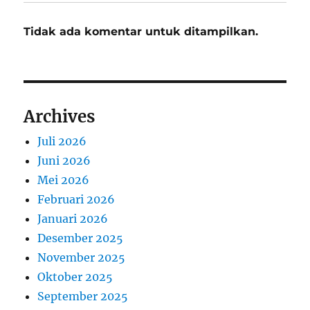
Tidak ada komentar untuk ditampilkan.
Archives
Juli 2026
Juni 2026
Mei 2026
Februari 2026
Januari 2026
Desember 2025
November 2025
Oktober 2025
September 2025