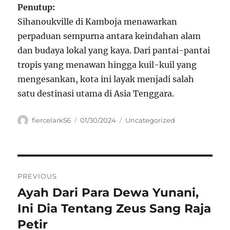
Penutup:
Sihanoukville di Kamboja menawarkan
perpaduan sempurna antara keindahan alam
dan budaya lokal yang kaya. Dari pantai-pantai
tropis yang menawan hingga kuil-kuil yang
mengesankan, kota ini layak menjadi salah
satu destinasi utama di Asia Tenggara.
Author
Posted
Categories
fiercelark56
01/30/2024
Uncategorized
on
Navigasi
PREVIOUS
pos
Ayah Dari Para Dewa Yunani,
Previous
post:
Ini Dia Tentang Zeus Sang Raja
Petir