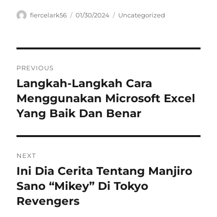
Author
Posted
Categories
fiercelark56
01/30/2024
Uncategorized
on
Navigasi
PREVIOUS
pos
Langkah-Langkah Cara
Previous
post:
Menggunakan Microsoft Excel
Yang Baik Dan Benar
NEXT
Ini Dia Cerita Tentang Manjiro
Next
post:
Sano “Mikey” Di Tokyo
Revengers