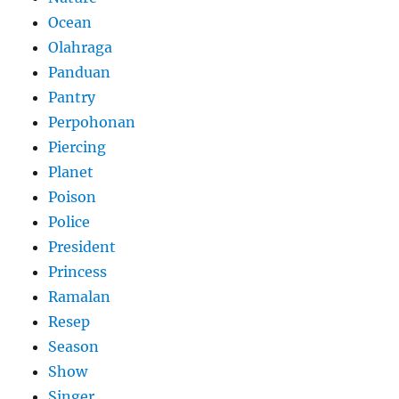
Ocean
Olahraga
Panduan
Pantry
Perpohonan
Piercing
Planet
Poison
Police
President
Princess
Ramalan
Resep
Season
Show
Singer