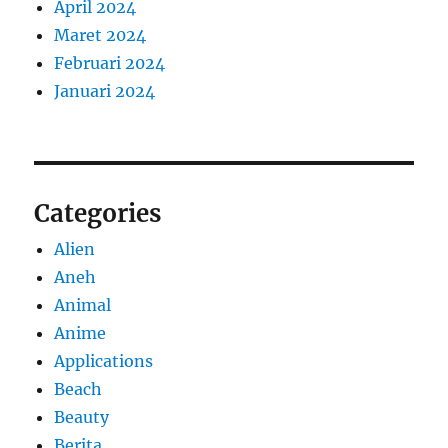
April 2024
Maret 2024
Februari 2024
Januari 2024
Categories
Alien
Aneh
Animal
Anime
Applications
Beach
Beauty
Berita