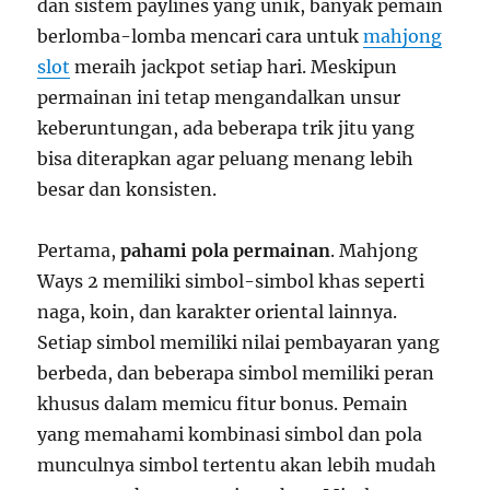
dan sistem paylines yang unik, banyak pemain
berlomba-lomba mencari cara untuk
mahjong
slot
meraih jackpot setiap hari. Meskipun
permainan ini tetap mengandalkan unsur
keberuntungan, ada beberapa trik jitu yang
bisa diterapkan agar peluang menang lebih
besar dan konsisten.
Pertama,
pahami pola permainan
. Mahjong
Ways 2 memiliki simbol-simbol khas seperti
naga, koin, dan karakter oriental lainnya.
Setiap simbol memiliki nilai pembayaran yang
berbeda, dan beberapa simbol memiliki peran
khusus dalam memicu fitur bonus. Pemain
yang memahami kombinasi simbol dan pola
munculnya simbol tertentu akan lebih mudah