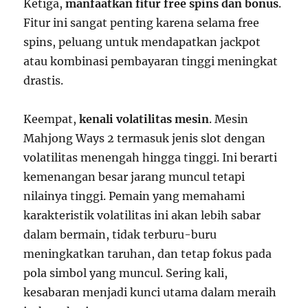
Ketiga,
manfaatkan fitur free spins dan bonus
.
Fitur ini sangat penting karena selama free
spins, peluang untuk mendapatkan jackpot
atau kombinasi pembayaran tinggi meningkat
drastis.
Keempat,
kenali volatilitas mesin
. Mesin
Mahjong Ways 2 termasuk jenis slot dengan
volatilitas menengah hingga tinggi. Ini berarti
kemenangan besar jarang muncul tetapi
nilainya tinggi. Pemain yang memahami
karakteristik volatilitas ini akan lebih sabar
dalam bermain, tidak terburu-buru
meningkatkan taruhan, dan tetap fokus pada
pola simbol yang muncul. Sering kali,
kesabaran menjadi kunci utama dalam meraih