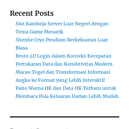
Recent Posts
Slot Kamboja Server Luar Negeri dengan
Tema Game Menarik
Shenhe Cryo Pendiam Berkekuatan Luar
Biasa
Broto 4D Login dalam Konteks Kecepatan
Pertukaran Data dan Konektivitas Modern
Macau Togel dan Transformasi Informasi
Angka ke Format yang Lebih Interaktif
Paito Warna HK dan Data HK Terbaru untuk
Membaca Pola Keluaran Harian Lebih Mudah