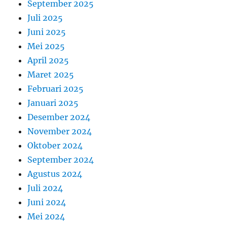
September 2025
Juli 2025
Juni 2025
Mei 2025
April 2025
Maret 2025
Februari 2025
Januari 2025
Desember 2024
November 2024
Oktober 2024
September 2024
Agustus 2024
Juli 2024
Juni 2024
Mei 2024