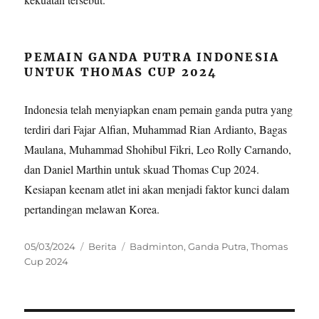
PEMAIN GANDA PUTRA INDONESIA
UNTUK THOMAS CUP 2024
Indonesia telah menyiapkan enam pemain ganda putra yang
terdiri dari Fajar Alfian, Muhammad Rian Ardianto, Bagas
Maulana, Muhammad Shohibul Fikri, Leo Rolly Carnando,
dan Daniel Marthin untuk skuad Thomas Cup 2024.
Kesiapan keenam atlet ini akan menjadi faktor kunci dalam
pertandingan melawan Korea.
Posted
Categories
Tags
05/03/2024
Berita
Badminton
,
Ganda Putra
,
Thomas
on
Cup 2024