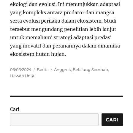
ekologi dan evolusi. Ini menunjukkan adaptasi
yang kompleks antara predator dan mangsa
serta evolusi perilaku dalam ekosistem. Studi
tersebut mengundang penelitian lebih lanjut
untuk memahami strategi adaptasi predasi
yang inovatif dan peranannya dalam dinamika
ekosistem hutan hujan.
Posted
Categories
Tags
05/03/2024
Berita
Anggrek
,
Belalang Sembah
,
on
Hewan Unik
Cari
CARI