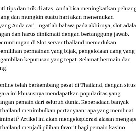
i tips dan trik di atas, Anda bisa meningkatkan peluan
ang dan mungkin suatu hari akan menemukan
ang Anda cari. Ingatlah bahwa pada akhirnya, slot adal
gan dan harus dinikmati dengan bertanggung jawab.
runtungan di Slot server thailand memerlukan
pemilihan permainan yang bijak, pengelolaan uang yang
engambilan keputusan yang tepat. Selamat bermain dan
ng!
online telah berkembang pesat di Thailand, dengan situs
negara ini khususnya mendapatkan popularitas yang
alangan pemain dari seluruh dunia. Keberadaan banyak
er thailand menimbulkan pertanyaan: apa yang membuat
iminati? Artikel ini akan mengeksplorasi alasan mengap
r thailand menjadi pilihan favorit bagi pemain kasino