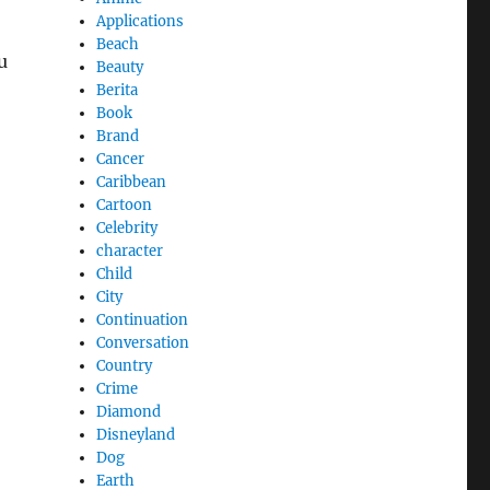
Applications
Beach
u
Beauty
Berita
Book
Brand
Cancer
Caribbean
Cartoon
Celebrity
character
Child
City
Continuation
Conversation
Country
Crime
Diamond
Disneyland
Dog
Earth