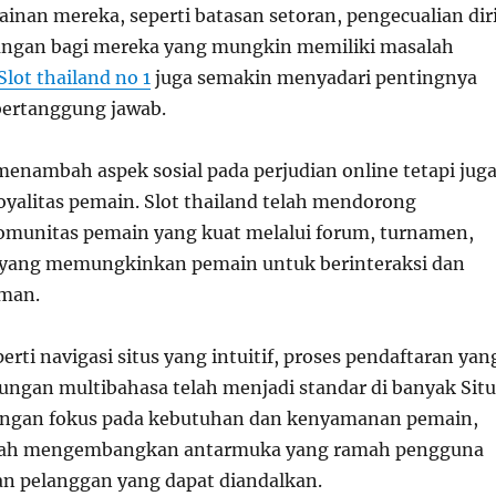
inan mereka, seperti batasan setoran, pengecualian diri
ungan bagi mereka yang mungkin memiliki masalah
Slot thailand no 1
juga semakin menyadari pentingnya
bertanggung jawab.
menambah aspek sosial pada perjudian online tetapi jug
yalitas pemain. Slot thailand telah mendorong
munitas pemain yang kuat melalui forum, turnamen,
l yang memungkinkan pemain untuk berinteraksi dan
aman.
rti navigasi situs yang intuitif, proses pendaftaran yan
ngan multibahasa telah menjadi standar di banyak Situ
Dengan fokus pada kebutuhan dan kenyamanan pemain,
telah mengembangkan antarmuka yang ramah pengguna
n pelanggan yang dapat diandalkan.