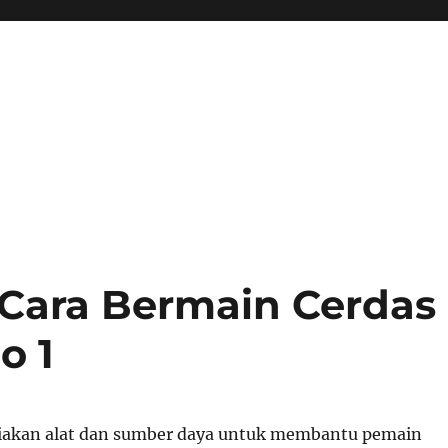
: Cara Bermain Cerdas
o 1
akan alat dan sumber daya untuk membantu pemain