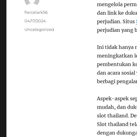
mengelola perma
Author
fiercelark56
dan link ke duk
Posted
04/17/2024
perjudian. Situs
on
Categories
Uncategorized
perjudian yang 
Ini tidak hanya 
meningkatkan lo
pembentukan ko
dan acara sosia
berbagi pengal
Aspek-aspek sepe
mudah, dan duku
slot thailand. 
Slot thailand 
dengan dukunga