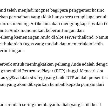
iland telah menjadi magnet bagi para penggemar kasino
kan permainan yang tidak hanya seru tetapi juga penuh
untuk menang. Artikel ini akan mengungkap tips dan tr
bantu Anda menemukan keberuntungan dan
luang kemenangan Anda di Slot server thailand. Namu
ot bukanlah tugas yang mudah dan memerlukan lebih
beruntungan.
 terbaik untuk meningkatkan peluang Anda adalah deng
g memiliki Return to Player (RTP) tinggi. Mencari slot
tas 95% adalah strategi yang baik. RTP adalah persentas
han yang akan dibayarkan kembali kepada pemain dari
ians rendah sering membayar hadiah yang lebih kecil