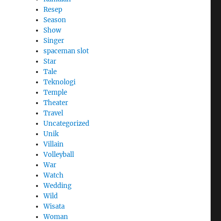
Resep
Season
Show
Singer
spaceman slot
Star
Tale
Teknologi
Temple
Theater
Travel
Uncategorized
Unik
Villain
Volleyball
War
Watch
Wedding
Wild
Wisata
Woman