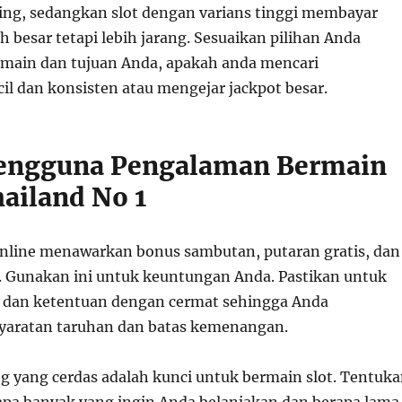
ing, sedangkan slot dengan varians tinggi membayar
h besar tetapi lebih jarang. Sesuaikan pilihan Anda
main dan tujuan Anda, apakah anda mencari
l dan konsisten atau mengejar jackpot besar.
Pengguna Pengalaman Bermain
hailand No 1
nline menawarkan bonus sambutan, putaran gratis, dan
. Gunakan ini untuk keuntungan Anda. Pastikan untuk
 dan ketentuan dengan cermat sehingga Anda
aratan taruhan dan batas kemenangan.
g yang cerdas adalah kunci untuk bermain slot. Tentuk