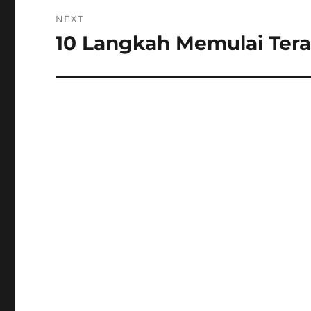
NEXT
10 Langkah Memulai Tera
Next
post: