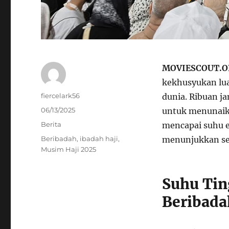
MOVIESCOUT.
kekhusyukan lua
Author
fiercelark56
dunia. Ribuan j
Posted
06/13/2025
untuk menunaika
on
Categories
Berita
mencapai suhu e
Tags
Beribadah
,
ibadah haji
,
menunjukkan se
Musim Haji 2025
Suhu Tin
Beribada