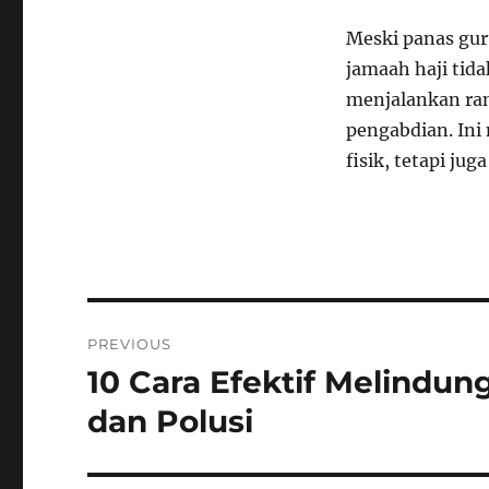
Meski panas gur
jamaah haji tida
menjalankan ran
pengabdian. Ini
fisik, tetapi ju
Navigasi
PREVIOUS
pos
10 Cara Efektif Melindun
Previous
post:
dan Polusi