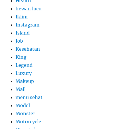
Health
hewan lucu
Iklim
Instagram
Island
Job
Kesehatan
King
Legend
Luxury
Makeup
Mall
menu sehat
Model
Monster
Motorcycle