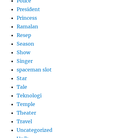
Police
President
Princess
Ramalan
Resep
Season
Show
Singer
spaceman slot
Star
Tale
Teknologi
Temple
Theater
Travel
Uncategorized