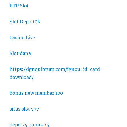
RTP Slot
Slot Depo 10k
Casino Live
Slot dana
https://ignouforum.com/ignou-id-card-
download/
bonus new member 100
situs slot 777
depo 25 bonus 25