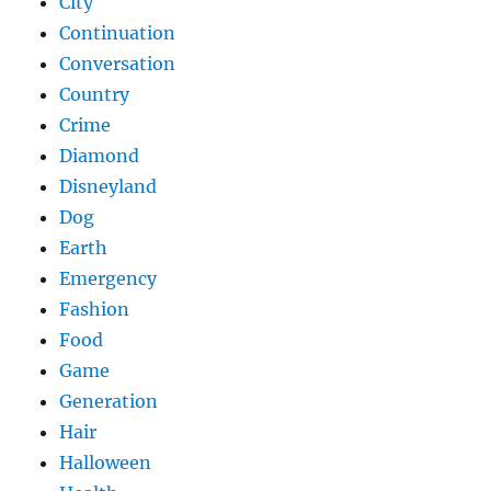
City
Continuation
Conversation
Country
Crime
Diamond
Disneyland
Dog
Earth
Emergency
Fashion
Food
Game
Generation
Hair
Halloween