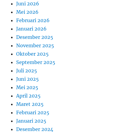
Juni 2026
Mei 2026
Februari 2026
Januari 2026
Desember 2025
November 2025
Oktober 2025
September 2025
Juli 2025
Juni 2025
Mei 2025
April 2025
Maret 2025
Februari 2025
Januari 2025
Desember 2024