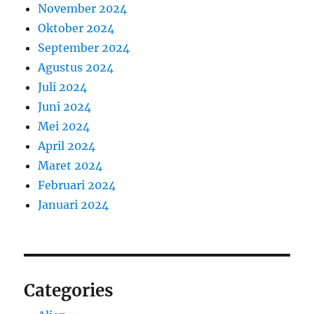
November 2024
Oktober 2024
September 2024
Agustus 2024
Juli 2024
Juni 2024
Mei 2024
April 2024
Maret 2024
Februari 2024
Januari 2024
Categories