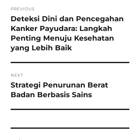
Navigasi
PREVIOUS
pos
Deteksi Dini dan Pencegahan
Previous
post:
Kanker Payudara: Langkah
Penting Menuju Kesehatan
yang Lebih Baik
NEXT
Strategi Penurunan Berat
Next
post:
Badan Berbasis Sains