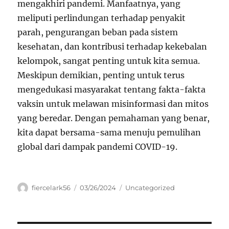
mengakhiri pandemi. Manfaatnya, yang
meliputi perlindungan terhadap penyakit
parah, pengurangan beban pada sistem
kesehatan, dan kontribusi terhadap kekebalan
kelompok, sangat penting untuk kita semua.
Meskipun demikian, penting untuk terus
mengedukasi masyarakat tentang fakta-fakta
vaksin untuk melawan misinformasi dan mitos
yang beredar. Dengan pemahaman yang benar,
kita dapat bersama-sama menuju pemulihan
global dari dampak pandemi COVID-19.
Author
Posted
Categories
fiercelark56
03/26/2024
Uncategorized
on