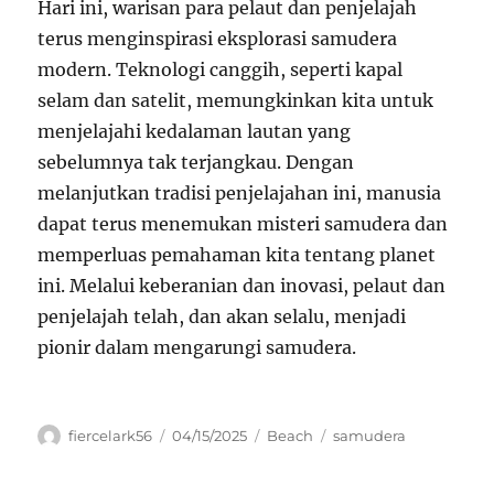
Hari ini, warisan para pelaut dan penjelajah
terus menginspirasi eksplorasi samudera
modern. Teknologi canggih, seperti kapal
selam dan satelit, memungkinkan kita untuk
menjelajahi kedalaman lautan yang
sebelumnya tak terjangkau. Dengan
melanjutkan tradisi penjelajahan ini, manusia
dapat terus menemukan misteri samudera dan
memperluas pemahaman kita tentang planet
ini. Melalui keberanian dan inovasi, pelaut dan
penjelajah telah, dan akan selalu, menjadi
pionir dalam mengarungi samudera.
Author
Posted
Categories
Tags
fiercelark56
04/15/2025
Beach
samudera
on