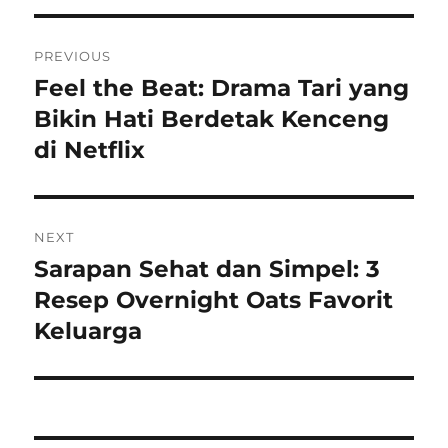
Navigasi
PREVIOUS
pos
Feel the Beat: Drama Tari yang
Previous
post:
Bikin Hati Berdetak Kenceng
di Netflix
NEXT
Sarapan Sehat dan Simpel: 3
Next
post:
Resep Overnight Oats Favorit
Keluarga