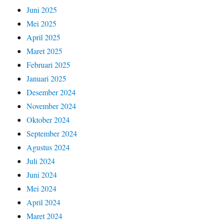
Juni 2025
Mei 2025
April 2025
Maret 2025
Februari 2025
Januari 2025
Desember 2024
November 2024
Oktober 2024
September 2024
Agustus 2024
Juli 2024
Juni 2024
Mei 2024
April 2024
Maret 2024