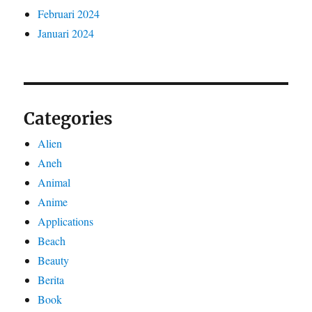
Februari 2024
Januari 2024
Categories
Alien
Aneh
Animal
Anime
Applications
Beach
Beauty
Berita
Book