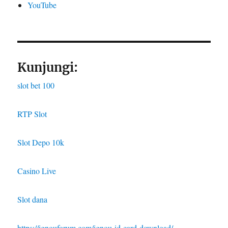
YouTube
Kunjungi:
slot bet 100
RTP Slot
Slot Depo 10k
Casino Live
Slot dana
https://ignouforum.com/ignou-id-card-download/