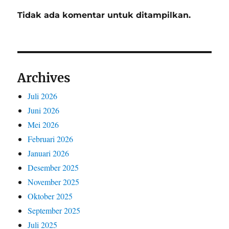
Tidak ada komentar untuk ditampilkan.
Archives
Juli 2026
Juni 2026
Mei 2026
Februari 2026
Januari 2026
Desember 2025
November 2025
Oktober 2025
September 2025
Juli 2025