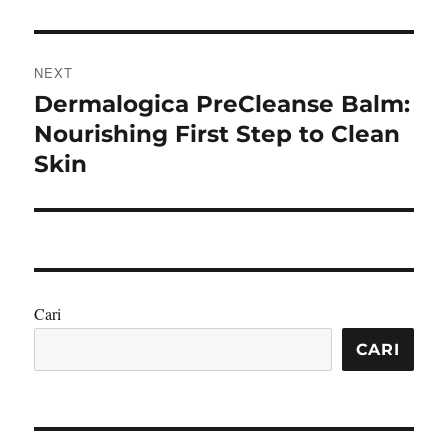
NEXT
Dermalogica PreCleanse Balm:
Next
post:
Nourishing First Step to Clean
Skin
Cari
CARI