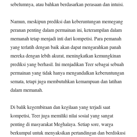
sebelumnya, atau bahkan berdasarkan perasaan dan intuisi.
Namun, meskipun prediksi dan keberuntungan memegang
peranan penting dalam permainan ini, keterampilan dalam
memanah tetap menjadi inti dari kompetisi. Para pemanah
yang terlatih dengan baik akan dapat mengarahkan panah
mereka dengan lebih akurat, meningkatkan kemungkinan
prediksi yang berhasil. Ini menjadikan Teer sebagai sebuah
permainan yang tidak hanya mengandalkan keberuntungan
semata, tetapi juga membutuhkan kemampuan dan latihan
dalam memanah.
Di balik kegembiraan dan kegilaan yang terjadi saat
kompetisi, Teer juga memiliki nilai sosial yang sangat
penting di masyarakat Meghalaya. Setiap sore, warga
berkumpul untuk menyaksikan pertandingan dan berdiskusi