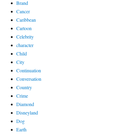
Brand
Cancer
Caribbean
Cartoon
Celebrity
character
Child
City
Continuation
Conversation
Country
Crime
Diamond
Disneyland
Dog
Earth