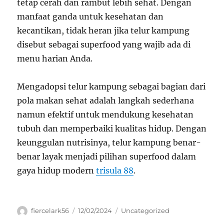
tetap cerah dan rambut lebih sehat. Dengan
manfaat ganda untuk kesehatan dan
kecantikan, tidak heran jika telur kampung
disebut sebagai superfood yang wajib ada di
menu harian Anda.
Mengadopsi telur kampung sebagai bagian dari
pola makan sehat adalah langkah sederhana
namun efektif untuk mendukung kesehatan
tubuh dan memperbaiki kualitas hidup. Dengan
keunggulan nutrisinya, telur kampung benar-
benar layak menjadi pilihan superfood dalam
gaya hidup modern
trisula 88
.
Author
Posted
Categories
fiercelark56
12/02/2024
Uncategorized
on