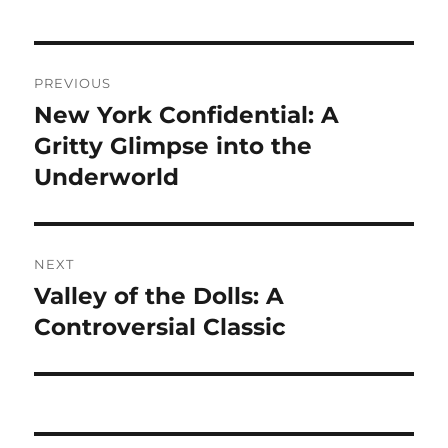
Navigasi
PREVIOUS
pos
New York Confidential: A
Previous
post:
Gritty Glimpse into the
Underworld
NEXT
Valley of the Dolls: A
Next
post:
Controversial Classic