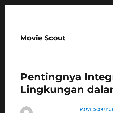
Movie Scout
Pentingnya Integ
Lingkungan dala
MOVIESCOUT.O