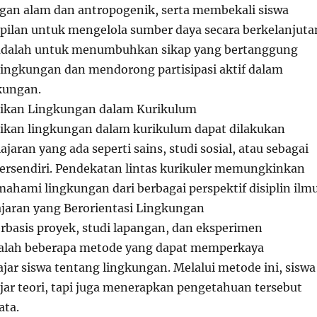
gan alam dan antropogenik, serta membekali siswa
ilan untuk mengelola sumber daya secara berkelanjuta
 adalah untuk menumbuhkan sikap yang bertanggung
lingkungan dan mendorong partisipasi aktif dalam
gkungan.
dikan Lingkungan dalam Kurikulum
dikan lingkungan dalam kurikulum dapat dilakukan
ajaran yang ada seperti sains, studi sosial, atau sebagai
tersendiri. Pendekatan lintas kurikuler memungkinkan
ahami lingkungan dari berbagai perspektif disiplin ilmu
jaran yang Berorientasi Lingkungan
rbasis proyek, studi lapangan, dan eksperimen
dalah beberapa metode yang dapat memperkaya
jar siswa tentang lingkungan. Melalui metode ini, siswa
ajar teori, tapi juga menerapkan pengetahuan tersebut
ata.