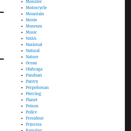
Monster
Motorcycle
Mountain
Movie
Museum
Music
NASA
Nasional
Natural
Nature
Ocean
Olahraga
Panduan
Pantry
Perpohonan
Piercing
Planet
Poison
Police
President
Princess
Ramalan