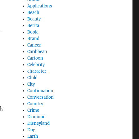
Applications
Beach
Beauty
Berita
.
Book
Brand
Cancer
Caribbean
Cartoon
Celebrity
character
Child
City
Continuation
Conversation
Country
uk
Crime
Diamond
Disneyland
Dog
Earth