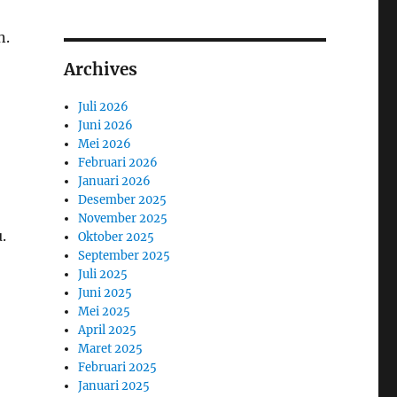
n.
Archives
Juli 2026
Juni 2026
Mei 2026
Februari 2026
Januari 2026
Desember 2025
November 2025
.
Oktober 2025
September 2025
Juli 2025
Juni 2025
Mei 2025
April 2025
Maret 2025
Februari 2025
Januari 2025