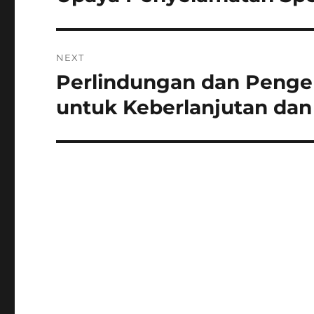
post:
NEXT
Perlindungan dan Penge
Next
post:
untuk Keberlanjutan dan 