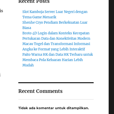
Recent Posts
is
Slot Kamboja Server Luar Negeri dengan
Tema Game Menarik
Shenhe Cryo Pendiam Berkekuatan Luar
Biasa
Broto 4D Login dalam Konteks Kecepatan
Pertukaran Data dan Konektivitas Modern
Macau Togel dan Transformasi Informasi
Angka ke Format yang Lebih Interaktif
Paito Warna HK dan Data HK Terbaru untuk
Membaca Pola Keluaran Harian Lebih
Mudah
i
Recent Comments
Tidak ada komentar untuk ditampilkan.