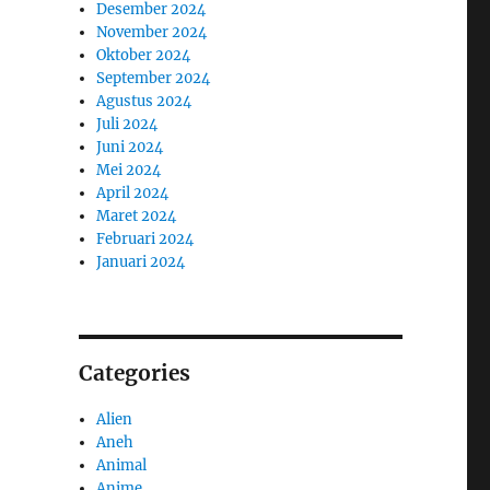
Desember 2024
November 2024
Oktober 2024
September 2024
Agustus 2024
Juli 2024
Juni 2024
Mei 2024
April 2024
Maret 2024
Februari 2024
Januari 2024
Categories
Alien
Aneh
Animal
Anime