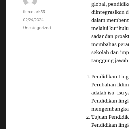
global, pendidi
Author
fiercelark56
diintegrasikan 
Posted
02/24/2024
dalam membentu
on
Categories
Uncategorized
melalui kurikul
sadar dan proakt
membahas peran
sekolah dan imp
tanggung jawab s
Pendidikan Lin
Perubahan iklim,
adalah isu-isu 
Pendidikan lin
mengembangkan p
Tujuan Pendidi
Pendidikan lin