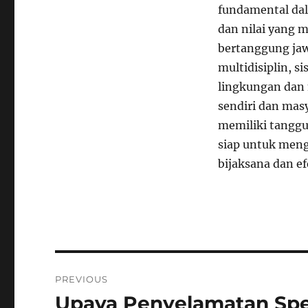
fundamental da
dan nilai yang 
bertanggung jaw
multidisiplin, 
lingkungan dan 
sendiri dan masy
memiliki tangg
siap untuk men
bijaksana dan ef
Navigasi
PREVIOUS
pos
Upaya Penyelamatan Spes
Previous