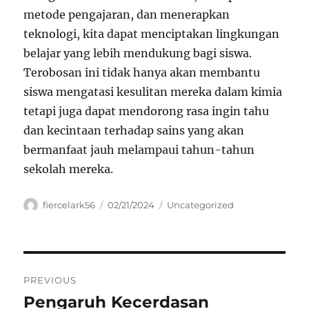
metode pengajaran, dan menerapkan
teknologi, kita dapat menciptakan lingkungan
belajar yang lebih mendukung bagi siswa.
Terobosan ini tidak hanya akan membantu
siswa mengatasi kesulitan mereka dalam kimia
tetapi juga dapat mendorong rasa ingin tahu
dan kecintaan terhadap sains yang akan
bermanfaat jauh melampaui tahun-tahun
sekolah mereka.
Author
Posted
Categories
fiercelark56
02/21/2024
Uncategorized
on
Navigasi
PREVIOUS
pos
Pengaruh Kecerdasan
Previous