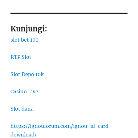
Kunjungi:
slot bet 100
RTP Slot
Slot Depo 10k
Casino Live
Slot dana
https://ignouforum.com/ignou-id-card-
download/