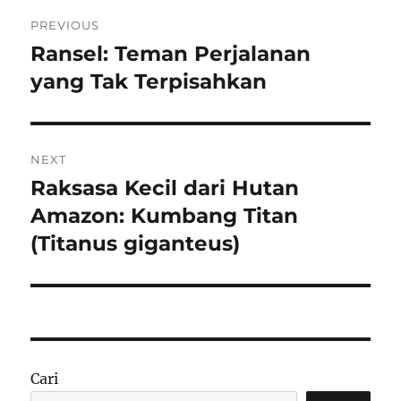
Navigasi
PREVIOUS
pos
Ransel: Teman Perjalanan
Previous
post:
yang Tak Terpisahkan
NEXT
Raksasa Kecil dari Hutan
Next
post:
Amazon: Kumbang Titan
(Titanus giganteus)
Cari