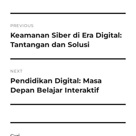
Navigasi
PREVIOUS
pos
Keamanan Siber di Era Digital:
Previous
post:
Tantangan dan Solusi
NEXT
Pendidikan Digital: Masa
Next
post:
Depan Belajar Interaktif