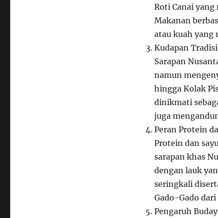
Roti Canai yang
Makanan berbasis
atau kuah yang
Kudapan Tradisio
Sarapan Nusanta
namun mengenya
hingga Kolak Pi
dinikmati sebaga
juga mengandung
Peran Protein d
Protein dan say
sarapan khas Nu
dengan lauk yang
seringkali diser
Gado-Gado dari 
Pengaruh Buday