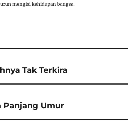
urun mengisi kehidupan bangsa.
hnya Tak Terkira
ia Panjang Umur