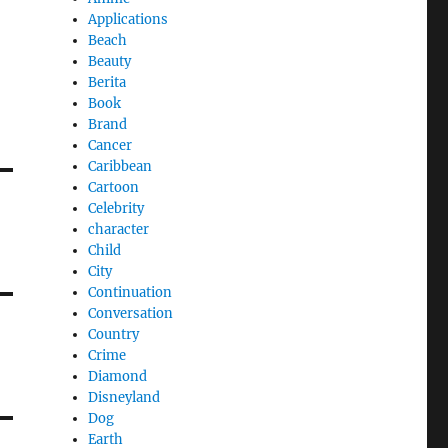
Applications
Beach
Beauty
Berita
Book
Brand
Cancer
Caribbean
Cartoon
Celebrity
character
Child
City
Continuation
Conversation
Country
Crime
Diamond
Disneyland
Dog
Earth