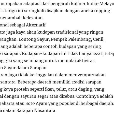
 merupakan adaptasi dari pengaruh kuliner India-Melayu
 terigu ini seringkali disajikan dengan aneka topping
 menambah kelezatan.
nal sebagai Alternatif
ra juga kaya akan kudapan tradisional yang ringan
ngkan. Lontong Sayur, Pempek Palembang, Cenil,
sang adalah beberapa contoh kudapan yang sering
i sarapan. Kudapan-kudapan ini tidak hanya lezat, teta
 gizi yang seimbang untuk memulai aktivitas.
an Sayur dalam Sarapan
uran juga tidak ketinggalan dalam menyempurnakan
santara. Beberapa daerah memiliki tradisi sarapan
 kaya protein seperti ikan, telur, atau daging, yang
tai dengan sayuran segar atau direbus. Contohnya adalah
Jakarta atau Soto Ayam yang populer di berbagai daerah
a dalam Sarapan Nusantara