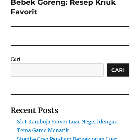
Bebek Goreng: Resep Kriuk
Next
post:
Favorit
Cari
CARI
Recent Posts
Slot Kamboja Server Luar Negeri dengan
Tema Game Menarik
Shenhe Cryo Pendiam Berkekuatan Luar