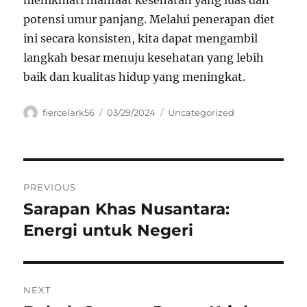
menikmati manfaat kesehatan yang luas dan
potensi umur panjang. Melalui penerapan diet
ini secara konsisten, kita dapat mengambil
langkah besar menuju kesehatan yang lebih
baik dan kualitas hidup yang meningkat.
Author
Posted
Categories
fiercelark56
03/29/2024
Uncategorized
on
Navigasi
PREVIOUS
pos
Sarapan Khas Nusantara:
Previous
post:
Energi untuk Negeri
NEXT